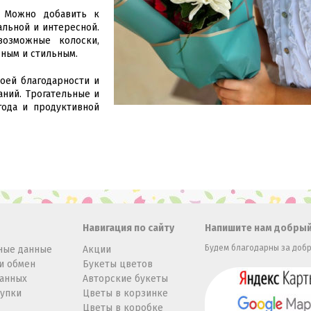
. Можно добавить к
альной и интересной.
возможные колоски,
дным и стильным.
оей благодарности и
аний. Трогательные и
года и продуктивной
Навигация по сайту
Напишите нам добрый
Будем благодарны за добр
ные данные
Акции
и обмен
Букеты цветов
данных
Авторские букеты
купки
Цветы в корзинке
Цветы в коробке