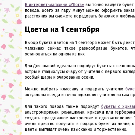
В интернет-магазине «Yflora»
вы точно найдете букет
повода. Всего за пару минут можно оформить заказ
расстояния вы сможете порадовать близких и любим
Цветы на 1 сентября
Выбор букета цветов на 1 сентября может быть дейс
магазинах сейчас такое разнообразие букетов, ч
остановиться на одном из них.
Для Дня знаний идеально подойдут букеты с сезонным
астры и гладиолусы очаруют учителя с первого взгляд
особый шарм и очарование осени.
Можно выбрать классику и подарить учителю
буке
актуальны всегда и точно вдохновят учителя на сам п
Для такого повода также подойдут
букеты с хриза
альстромериями, ромашками, ирисами или герберами
создать праздничное настроение в одно мгновение.
очень приятно получить в подарок букет из лилий, о
цветы выглядят очень изысканно и торжественно.