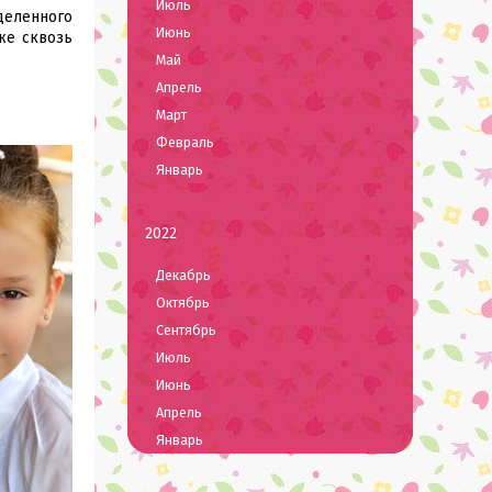
Июль
деленного
Июнь
же сквозь
Май
Апрель
Март
Февраль
Январь
2022
Декабрь
Октябрь
Сентябрь
Июль
Июнь
Апрель
Январь