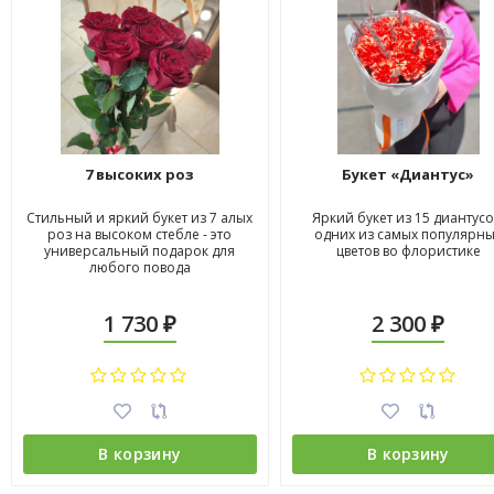
7 высоких роз
Букет «Диантус»
Стильный и яркий букет из 7 алых
Яркий букет из 15 диантусо
роз на высоком стебле - это
одних из самых популярн
универсальный подарок для
цветов во флористике
любого повода
1 730
2 300
₽
₽
В корзину
В корзину