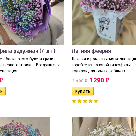
фила радужная (7 шт.)
Летняя феерия
е облако этого букета сразит
​Нежная и романтичная композици
с первого взгляда. Воздушная и
коробке из розовой гипсофилы - 
омпозиция.
подарок для самых любимых...
1 290
1 400
₽
₽
₽