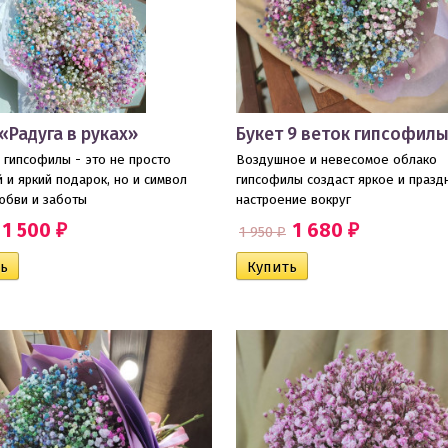
«Радуга в руках»
Букет 9 веток гипсофил
 гипсофилы - это не просто
Воздушное и невесомое облако
 и яркий подарок, но и символ
гипсофилы создаст яркое и празд
юбви и заботы
настроение вокруг
1 500
1 680
1 950
₽
₽
₽