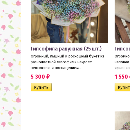
Гипсофила радужная (25 шт.)
Гипсо
Огромный, пышный и роскошный букет из
Огромно
разноцветной гипсофилы накроет
наповал 
нежностью и восхищением...
яркая к
5 300
1 550
₽