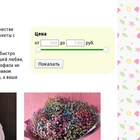
честве
Цена
укеты с
от
до
руб.
 быстро
шей любви,
софила не
ливом
, а ваши