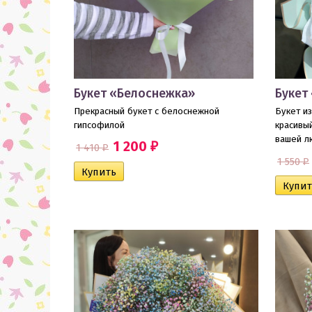
Букет «Белоснежка»
Букет 
Прекрасный букет с белоснежной
Букет из
гипсофилой
красивый
вашей л
1 200
1 410
₽
₽
1 550
₽