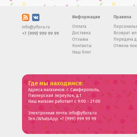
Информация
Правила
Оплата
Персональ
info@yflora.ru
Доставка
Возврат ил
+7 (999) 999 99 99
Отзывы
Передача 
Контакты
Отмена по
Наш блог
Где мы находимся:
Адреса магазинов: г. Симферополь,
Пионерский переулок, д.1
Наш магазин работает с 9:00 - 21:00
Электронная почта: info@yflora.ru
Тел./WhatsApp: +7 (999) 999 99 99