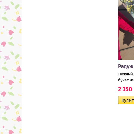
Радуж
Нежный,
букет и
2 350