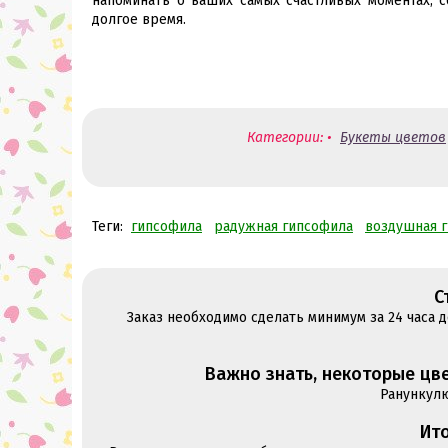
напоминать о ваших самых счастливых моментах, 
долгое время.
Категории: •
Букеты цветов
Теги:
гипсофила
радужная гипсофила
воздушная 
С
Заказ необходимо сделать минимум за 24 часа 
Важно знать, некоторые цве
Ранункул
Ито