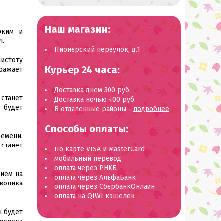
Наш магазин:
рким и
л.
Пионерский переулок, д.1
чистоту
Курьер 24 часа:
тражает
Доставка днём 300 руб.
 станет
Доставка ночью 400 руб.
а будет
В отдалённые районы -
подробнее
Способы оплаты:
ремени.
 станет
По карте VISA и MasterCard
мобильный перевод
оплата через РНКБ
нием на
оплата через АльфаБанк
мволика
оплата через СбербанкОнлайн
оплата на QIWI кошелек
н будет