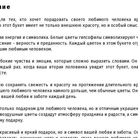
ние
для тех, кто хочет порадовать своего любимого человека я
 этот букет имеет не только внешнюю красоту, но и особый смыс
я энергия и символика. Белые цветы гипсофилы символизируют 
 синие - верность и преданность. Каждый цветок в этом букете о
шим любимым человеком.
убокие чувства и эмоции, которые сложно выразить словами. Он
ждый раз, когда ваша вторая половинка увидит этот букет, он
сте.
ью сохранять свежесть и красоту на протяжении длительного в
вашего любимого человека намного дольше, чем обычные цветы. Он
 вашей любви и заботе каждый день.
 только подарком для любимого человека, но и отличным украше
 воздушные цветы создадут атмосферу праздника и радости, а си
му подарку.
 красивый и яркий подарок, но и символ вашей любви и заботы. О