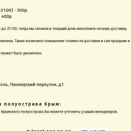
1:00) - 300р.
 400р.
до 21-00, тогда мы сможем в текущий день выполнить ночную доставку.
еличены. Также возможно повышение стоимости доставки в сам праздник и
и может быть увеличено.
оль, Пионерский переулок, д.1
ы полуострава Крым:
ы Крымского полуострова Вы можете уточнить у наших менеджеров.