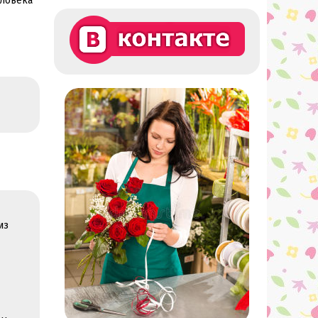
еловека
из