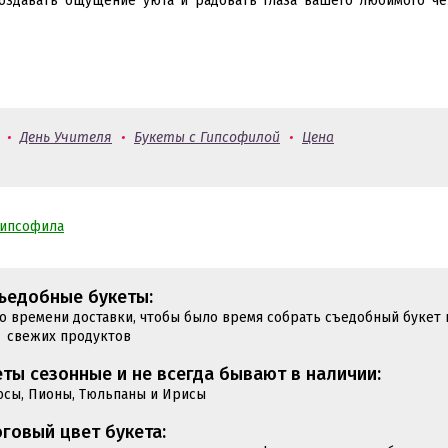
создавать ощущение уюта и радовать глаза вашего любимого ч
•
День Учителя
•
Букеты с Гипсофилой
•
Цена
гипсофила
ъедобные букеты:
до времени доставки, чтобы было время собрать съедобный букет 
свежих продуктов
ты сезонные и не всегда бывают в наличии:
юсы, Пионы, Тюльпаны и Ирисы
говый цвет букета: