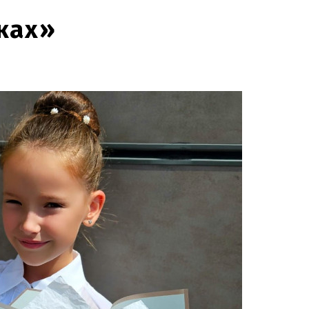
уках»