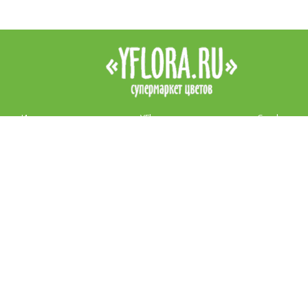
Интернет-магазин цветов YFlora — цветы на заказ в Симферопо
продажа роз, купить цветы в Симферополе, купить букет. Доста
цветов в Симферополе курьером. Все права защищены.
|
Правила
Контакты
+7 (978) 938 89 89
Звоните, обязательно посоветуем и подскажем!