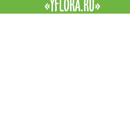
Интернет-магазин цветов YFlora — цветы на заказ в Симферопо
продажа роз, купить цветы в Симферополе, купить букет. Доста
цветов в Симферополе курьером. Все права защищены.
|
Правила
Контакты
+7 (978) 938 89 89
Звоните, обязательно посоветуем и подскажем!
YFlora.ru. Все права защищены