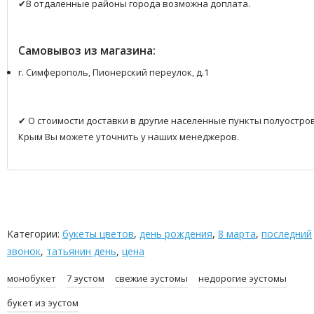
✔В отдаленные районы города возможна доплата.
Самовывоз из магазина:
г. Симферополь, Пионерский переулок, д.1
✔ О стоимости доставки в другие населенные пункты полуостро
Крым Вы можете уточнить у наших менеджеров.
Категории:
букеты цветов
,
день рождения
,
8 марта
,
последний
звонок
,
татьянин день
,
цена
монобукет
7 эустом
свежие эустомы
недорогие эустомы
букет из эустом