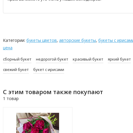
Категории:
букеты цветов
,
авторские букеты
,
букеты с ирисам
цена
сборный букет
недорогой букет
красивый букет
яркий букет
свежий букет
букет с ирисами
С этим товаром также покупают
1 товар