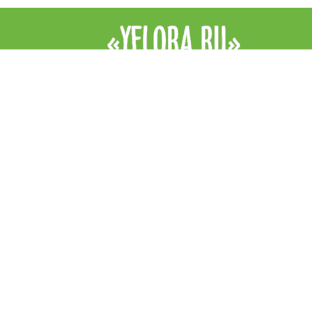
Интернет-магазин цветов YFlora — цветы на заказ в Симферопо
продажа роз, купить цветы в Симферополе, купить букет. Доста
цветов в Симферополе курьером. Все права защищены.
|
Правила
Контакты
+7 (978) 938 89 89
Звоните, обязательно посоветуем и подскажем!