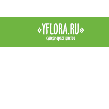
Интернет-магазин цветов YFlora — цветы на заказ в Симферопо
продажа роз, купить цветы в Симферополе, купить букет. Доста
цветов в Симферополе курьером. Все права защищены.
|
Правила
Контакты
+7 (978) 938 89 89
Звоните, обязательно посоветуем и подскажем!