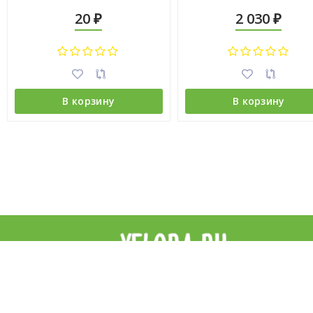
20
2 030
₽
₽
В корзину
В корзину
Интернет-магазин цветов YFlora — цветы на заказ в Симферопо