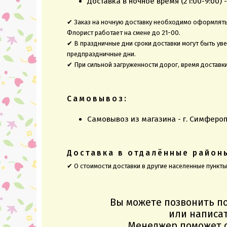
Доставка в ночное время (21:00-9:00) -
✔ Заказ на ночную доставку необходимо оформлять 
Флорист работает на смене до 21-00.
✔ В праздничные дни сроки доставки могут быть ув
предпраздничные дни.
✔ При сильной загруженности дорог, время доставк
Самовывоз:
Самовывоз из магазина - г. Симфероп
Доставка в отдалённые район
✔ О стоимости доставки в другие населенные пункт
Вы можете позвонить п
или написат
Менеджер поможет с