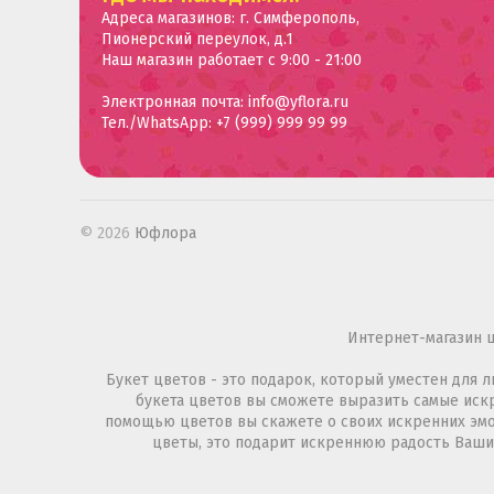
Адреса магазинов: г. Симферополь,
Пионерский переулок, д.1
Наш магазин работает с 9:00 - 21:00
Электронная почта: info@yflora.ru
Тел./WhatsApp: +7 (999) 999 99 99
© 2026
Юфлора
Интернет-магазин 
Букет цветов - это подарок, который уместен для
букета цветов вы сможете выразить самые искре
помощью цветов вы скажете о своих искренних эмо
цветы, это подарит искреннюю радость Вашим 