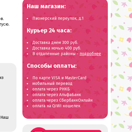
Наш магазин:
Пионерский переулок, д.1
в.
гусю.
Курьер 24 часа:
Доставка днём 300 руб.
Доставка ночью 400 руб.
В отдалённые районы -
подробнее
Способы оплаты:
из
По карте VISA и MasterCard
мобильный перевод
оплата через РНКБ
оплата через АльфаБанк
оплата через СбербанкОнлайн
оплата на QIWI кошелек
 Наш