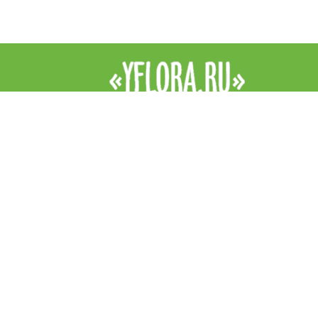
Интернет-магазин цветов YFlora — цветы на заказ в Симферопо
продажа роз, купить цветы в Симферополе, купить букет. Доста
цветов в Симферополе курьером. Все права защищены.
|
Правила
Контакты
+7 (978) 938 89 89
Звоните, обязательно посоветуем и подскажем!