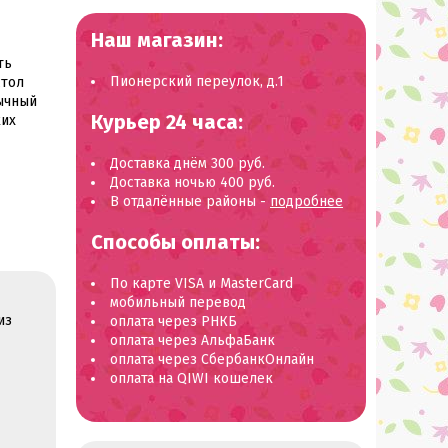
Наш магазин:
ть
Пионерский переулок, д.1
стол
бычный
Курьер 24 часа:
ких
Доставка днём 300 руб.
Доставка ночью 400 руб.
В отдалённые районы -
подробнее
Способы оплаты:
По карте VISA и MasterCard
мобильный перевод
из
оплата через РНКБ
оплата через АльфаБанк
оплата через СбербанкОнлайн
оплата на QIWI кошелек