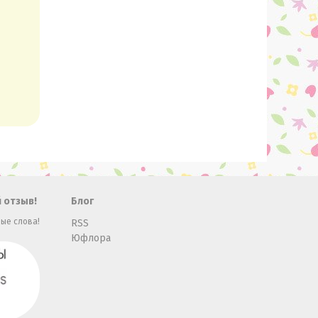
 отзыв!
Блог
ые слова!
RSS
Юфлора