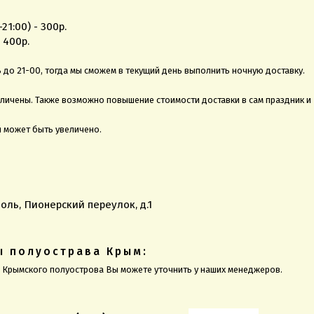
1:00) - 300р.
 400р.
до 21-00, тогда мы сможем в текущий день выполнить ночную доставку.
еличены. Также возможно повышение стоимости доставки в сам праздник и
и может быть увеличено.
оль, Пионерский переулок, д.1
ы полуострава Крым:
ы Крымского полуострова Вы можете уточнить у наших менеджеров.