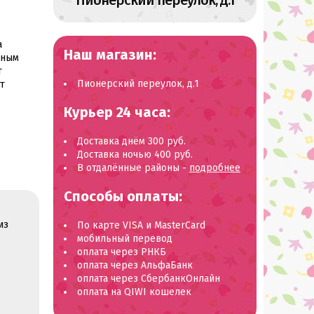
Пионерский переулок, д.1
а
Наш магазин:
чным
т
Пионерский переулок, д.1
т
Курьер 24 часа:
Доставка днём 300 руб.
Доставка ночью 400 руб.
В отдалённые районы -
подробнее
Способы оплаты:
из
По карте VISA и MasterCard
мобильный перевод
оплата через РНКБ
оплата через АльфаБанк
оплата через СбербанкОнлайн
оплата на QIWI кошелек