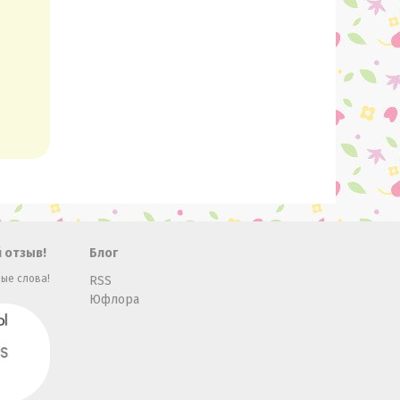
 отзыв!
Блог
ые слова!
RSS
Юфлора