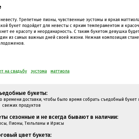
е
невесту. Трепетные пионы, чувственные эустомы и яркая маттиол
кой букет подойдет для невесты с ярким темпераментом и красо
кнет ее красоту и неординарность. С таким букетом девушка буде
дин из самых важных дней своей жизни. Нежная композиция стане
олодоженов.
ет на свадьбу
эустома
маттиола
ъедобные букеты:
до времени доставки, чтобы было время собрать съедобный букет 
свежих продуктов
ты сезонные и не всегда бывают в наличии:
юсы, Пионы, Тюльпаны и Ирисы
говый цвет букета: