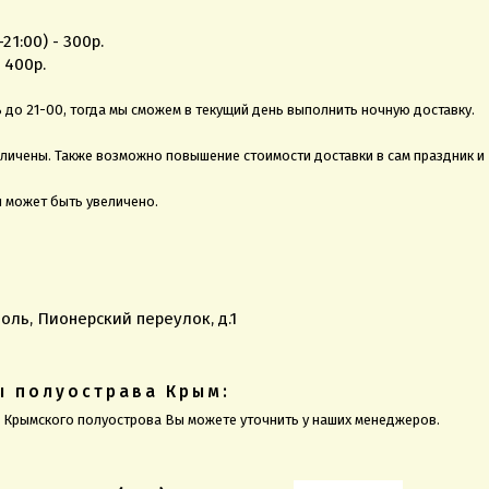
1:00) - 300р.
 400р.
до 21-00, тогда мы сможем в текущий день выполнить ночную доставку.
еличены. Также возможно повышение стоимости доставки в сам праздник и
и может быть увеличено.
оль, Пионерский переулок, д.1
ы полуострава Крым:
ы Крымского полуострова Вы можете уточнить у наших менеджеров.