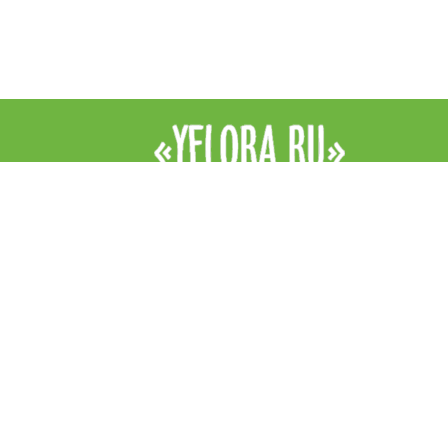
Интернет-магазин цветов YFlora — цветы на заказ в Симферопо
продажа роз, купить цветы в Симферополе, купить букет. Доста
цветов в Симферополе курьером. Все права защищены.
|
Правила
Контакты
+7 (978) 938 89 89