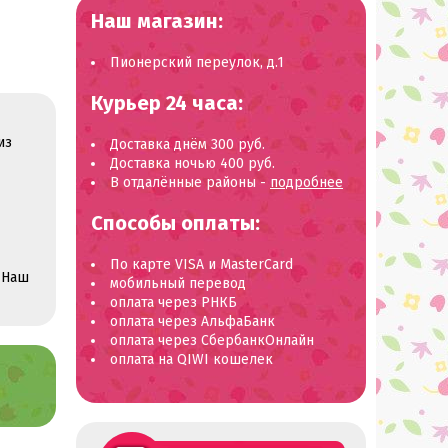
Наш магазин:
Пионерский переулок, д.1
Курьер 24 часа:
из
Доставка днём 300 руб.
Доставка ночью 400 руб.
В отдалённые районы -
подробнее
Способы оплаты:
По карте VISA и MasterCard
 Наш
мобильный перевод
оплата через РНКБ
оплата через АльфаБанк
оплата через СбербанкОнлайн
оплата на QIWI кошелек