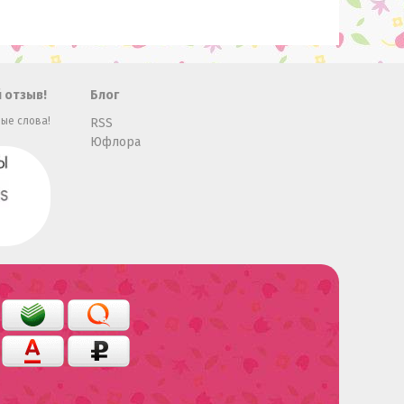
 отзыв!
Блог
ые слова!
RSS
Юфлора