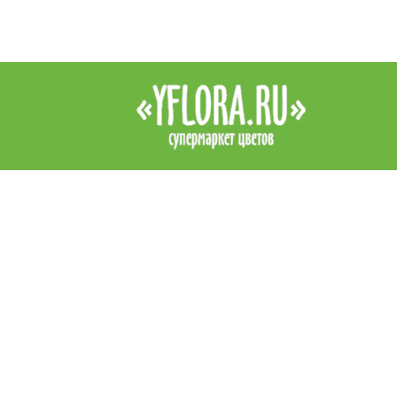
Интернет-магазин цветов YFlora — цветы на заказ в Симферопо
продажа роз, купить цветы в Симферополе, купить букет. Доста
цветов в Симферополе курьером. Все права защищены.
|
Правила
Контакты
+7 (978) 938 89 89
Звоните, обязательно посоветуем и подскажем!