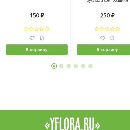
букетах и композициях!
150
250
₽
₽
В корзину
В корзину